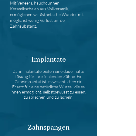
Mit Veneers, hauchdünnen
Keramikschalen aus Vollkeramik,
ermöglichen wir ästhetische Wunder mit
möglichst wenig
Verlust
an der
Zahnsubstanz.
Implantate
Zahnimplantate bieten eine dauerhafte
Lösung für ihre fehlenden Zähne. Ein
Zahnimplantat ist im wesentlichen ein
Ersatz für eine natürliche Wurzel, die es
ihnen ermöglicht, selbstbewusst zu essen,
zu sprechen und zu lächeln.
Zahnspangen