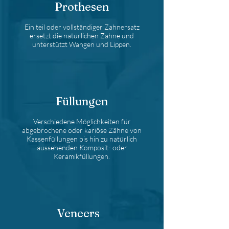
Prothesen
Ein teil oder vollständiger Zahnersatz
ersetzt die natürlichen Zähne und
unterstützt Wangen und Lippen.
Füllungen
Verschiedene Möglichkeiten für
abgebrochene oder kariöse Zähne von
Kassenfüllungen bis hin zu natürlich
aussehenden Komposit- oder
Keramikfüllungen.
Veneers