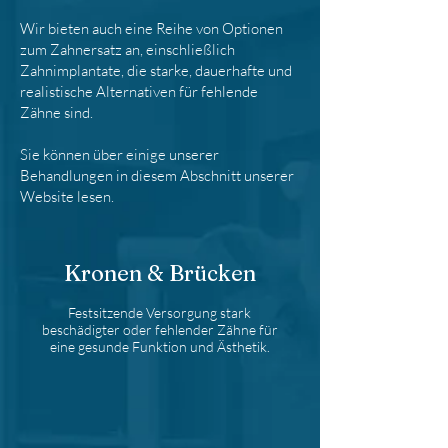
Wir bieten auch eine Reihe von Optionen
zum
Zahnersatz an
, einschließlich
Zahnimplantate, die starke, dauerhafte und
realistische
Alternativen
für fehlende
Zähne sind.
Sie können über einige unserer
Behandlungen in diesem Abschnitt unserer
Website lesen.
Kronen & Brücken
Festsitzende Versorgung stark
beschädigter oder fehlender Zähne für
eine gesunde Funktion und Ästhetik.